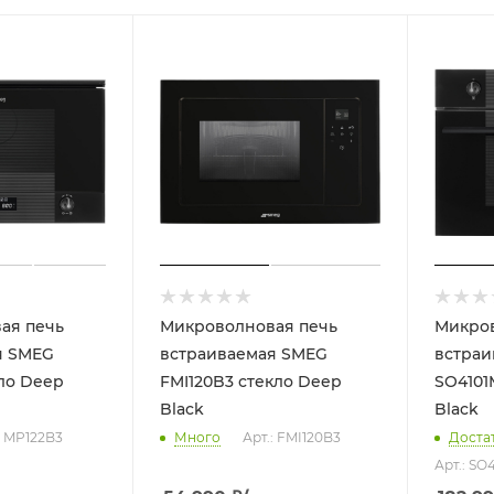
ая печь
Микроволновая печь
Микров
я SMEG
встраиваемая SMEG
встраи
ло Deep
FMI120B3 стекло Deep
SO4101
Black
Black
: MP122B3
Много
Арт.: FMI120B3
Доста
Арт.: SO