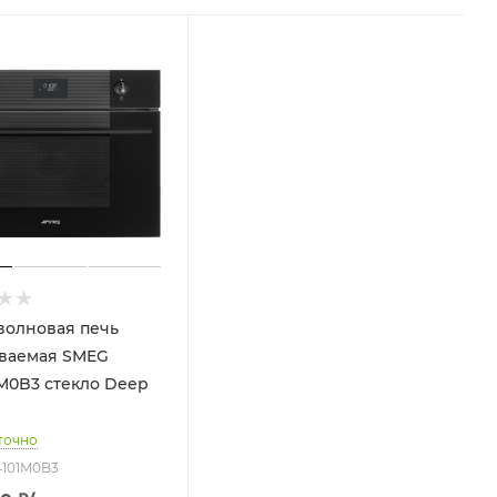
олновая печь
ваемая SMEG
M0B3 стекло Deep
точно
4101M0B3