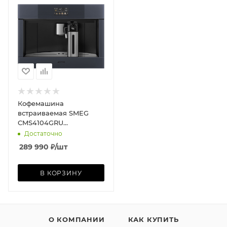
Кофемашина
встраиваемая SMEG
CMS4104GRU
автоматическая, Linea,
Достаточно
Neptune Grey
289 990
₽
/шт
В КОРЗИНУ
О КОМПАНИИ
КАК КУПИТЬ