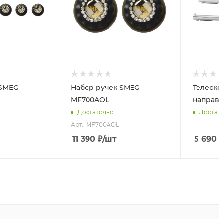
 SMEG
Набор ручек SMEG
Телеск
MF700AOL
напра
Достаточно
Доста
Арт.: MF700AOL
т
11 390
₽
/шт
5 690