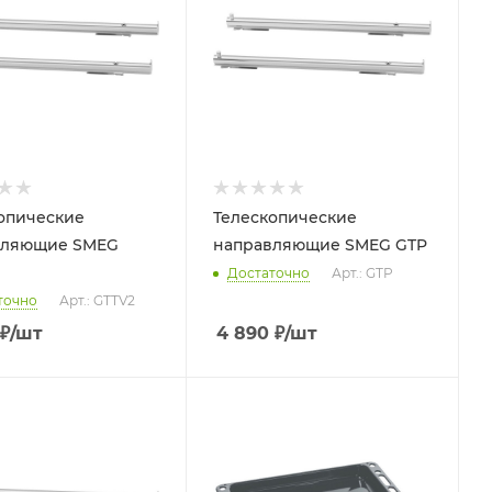
опические
Телескопические
вляющие SMEG
направляющие SMEG GTP
Достаточно
Арт.: GTP
точно
Арт.: GTTV2
₽
/шт
4 890
₽
/шт