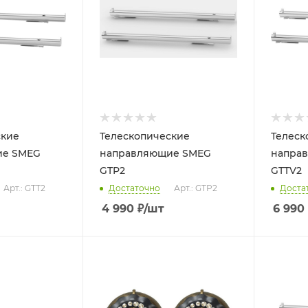
ские
Телескопические
Телеск
ие SMEG
направляющие SMEG
напра
GTP2
GTTV2
Арт.: GTT2
Достаточно
Арт.: GTP2
Доста
4 990
₽
/шт
6 990