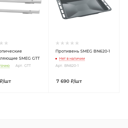
опические
Противень SMEG BN620-1
вляющие SMEG GTT
Нет в наличии
точно
Арт.: GTT
Арт.: BN620-1
₽
/шт
7 690
₽
/шт