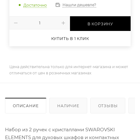
Нашли дешевле?
Достаточно
В КОРЗИНУ
КУПИТЬ В 1 КЛИК
Цена действительна только для интернет-магазина и может
отличаться от цен в розничных магазинах
ОПИСАНИЕ
НАЛИЧИЕ
ОТЗЫВЫ
К
Набор из 2 ручек с кристаллами SWAROVSKI
ELEMENTS для духовых шкафов и компактных