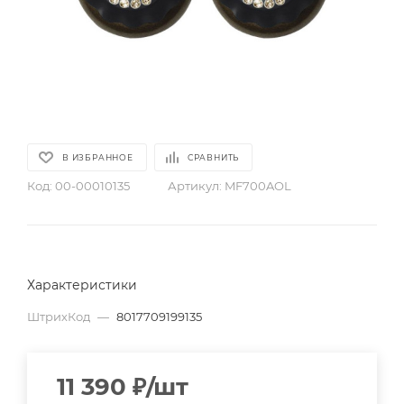
В ИЗБРАННОЕ
СРАВНИТЬ
Код:
00-00010135
Артикул:
MF700AOL
Характеристики
ШтрихКод
—
8017709199135
11 390
₽
/шт