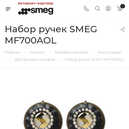
0
Набор ручек SMEG
MF700AOL
—
—
—
Главная
Каталог
Бытовая техника
Аксессуары
—
—
Для духовых шкафов
Набор ручек SMEG MF700AOL