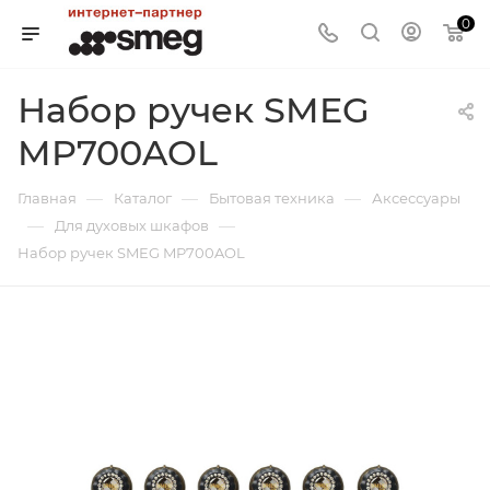
0
Набор ручек SMEG
MP700AOL
—
—
—
Главная
Каталог
Бытовая техника
Аксессуары
—
—
Для духовых шкафов
Набор ручек SMEG MP700AOL