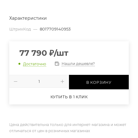
Характеристики
ШтрихКод
—
8017709140953
77 790
₽
/шт
Нашли дешевле?
Достаточно
В КОРЗИНУ
КУПИТЬ В 1 КЛИК
Цена действительна только для интернет-магазина и может
отличаться от цен в розничных магазинах