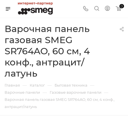
0
Варочная панель
газовая SMEG
SR764AO, 60 см, 4
конф., антрацит/
латунь
—
—
—
Главная
Каталог
Бытовая техника
—
—
Варочные панели
Газовые варочные панели
Варочная панель газовая SMEG SR764AO, 60 см, 4 конф.,
антрацит/латунь