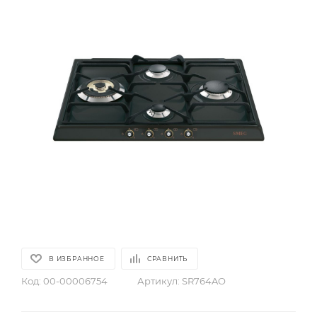
В ИЗБРАННОЕ
СРАВНИТЬ
Код:
00-00006754
Артикул:
SR764AO