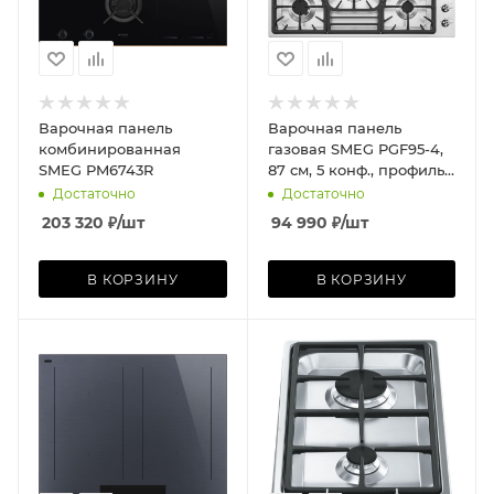
Варочная панель
Варочная панель
комбинированная
газовая SMEG PGF95-4,
SMEG PM6743R
87 см, 5 конф., профиль
ультранизкий, нерж.
Достаточно
Достаточно
сталь/сталь
203 320
₽
/шт
94 990
₽
/шт
В КОРЗИНУ
В КОРЗИНУ