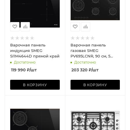
Варочная панель
Варочная панель
индукция SMEG
газовая SMEG
SI1M4644D прямой край
PV695LCNR, 90 см, 5
конф., профиль медный,
Достаточно
Достаточно
чёрное стекло/чёрный
119 990
₽
/шт
203 320
₽
/шт
В КОРЗИНУ
В КОРЗИНУ