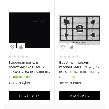
Варочная панель
Варочная панель
электрическая SMEG
газовая SMEG PX375, 73
SE464TD, 60 см, 4 конф.,
см, 5 конф., нерж. сталь/
прямой край, чёрное
сталь
Достаточно
Достаточно
стекло
68 390
₽
/шт
89 990
₽
/шт
В КОРЗИНУ
В КОРЗИНУ