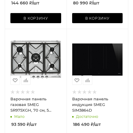
144 660
₽
/шт
80 990
₽
/шт
В КОРЗИНУ
В КОРЗИНУ
Варочная панель
Варочная панель
газовая SMEG
индукция SMEG
SR975XGH, 70 см, 5
SIM3864D
конф., нерж. сталь/хром
Мало
Достаточно
93 590
₽
/шт
186 490
₽
/шт