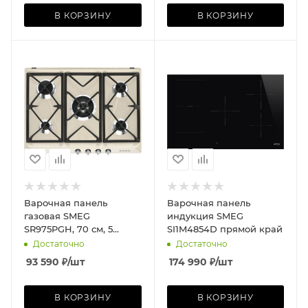
В КОРЗИНУ
В КОРЗИНУ
Варочная панель
Варочная панель
газовая SMEG
индукция SMEG
SR975PGH, 70 см, 5
SI1M4854D прямой край
конф., кремовый/хром
Достаточно
Достаточно
93 590
₽
/шт
174 990
₽
/шт
В КОРЗИНУ
В КОРЗИНУ