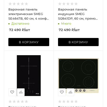
Варочная панель
Варочная панель
электрическая SMEG
индукция SMEG
SE464TB, 60 см, 4 конф.,
SI2641DP, 60 см, прямой
скошенный край,
край, кремовый
Достаточно
Много
чёрное стекло
72 490
₽
/шт
72 490
₽
/шт
В КОРЗИНУ
В КОРЗИНУ