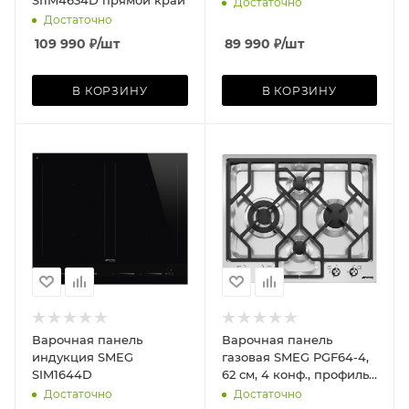
SI1M4634D прямой край
Достаточно
Достаточно
109 990
₽
/шт
89 990
₽
/шт
В КОРЗИНУ
В КОРЗИНУ
Варочная панель
Варочная панель
индукция SMEG
газовая SMEG PGF64-4,
SIM1644D
62 см, 4 конф., профиль
ультранизкий, нерж.
Достаточно
Достаточно
сталь/сталь