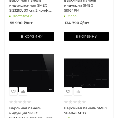
Варочная панель
Варочная панель
индукционная SMEG
индукция SMEG
SI2321D, 30 см, 2 конф.,
SI964PM
прямой край, чёрное
Достаточно
Мало
стекло
55 990
₽
/шт
134 790
₽
/шт
В КОРЗИНУ
В КОРЗИНУ
Варочная панель
Варочная панель SMEG
индукция SMEG
SE484EMTD