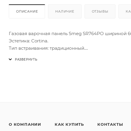
ОПИСАНИЕ
НАЛИЧИЕ
ОТЗЫВЫ
КА
Газовая варочная панель Smeg SR764PO шириной 60
Эстетика: Cortina.
Тип встраивания: традиционный.
Зоны приготовления: 4 газовых горелки с автомати
ультрабыстрая (3,9 кВт), Центральная фронтальная ко
полубыстрая (1,7 кВт), Правая конфорка, быстрая (2,6 
Тип газа: G20 природный газ (в комплекте поставля
Эстетика: Цвет: кремовый; Эстетика: Cortina; Фурни
поворотных переключателя; Цвет переключателей: к
Материал горелок: алюминий; Цвет сериографии: се
Доп. принадлежности (приобретаются отдельно): BB3
Мощность подключения, электрическая: 1 Вт.
Максимальная мощность газа: 9,3 кВт.
О КОМПАНИИ
КАК КУПИТЬ
КОНТАКТЫ
Вес прибора: 12 кг.