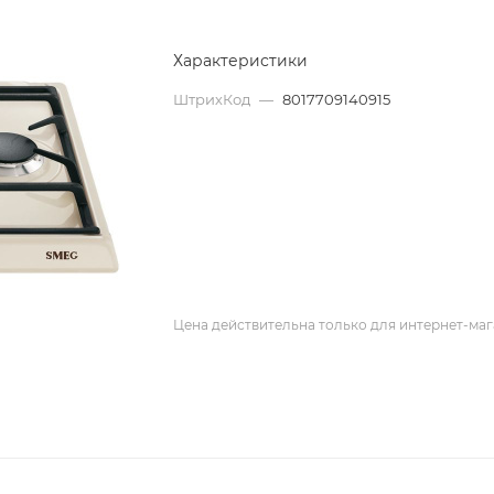
Характеристики
ШтрихКод
—
8017709140915
Цена действительна только для интернет-маг