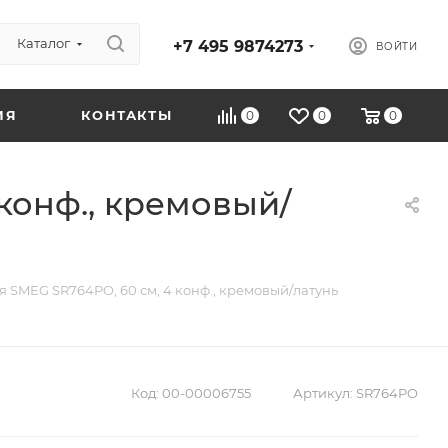
Каталог
+7 495 9874273
ВОЙТИ
ИЯ
КОНТАКТЫ
0
0
0
конф., кремовый/
 SMEG SR764PO, 60 см, 4 конф., кремовый/латунь
Код:
00-00006755
Артикул:
SR764PO