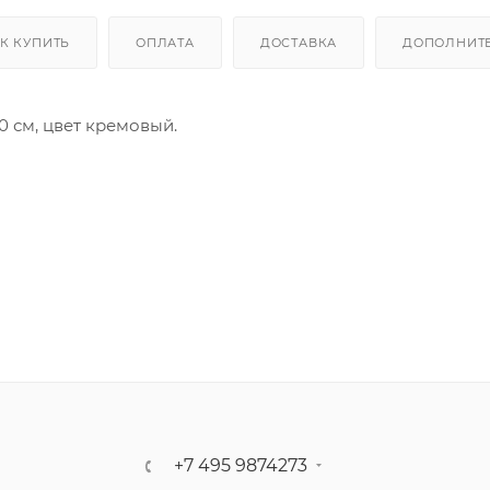
К КУПИТЬ
ОПЛАТА
ДОСТАВКА
ДОПОЛНИТ
 см, цвет кремовый.
ческим электроподжигом и газ-контролем. Левая конфор
нфорка, вспомогательная (1,1 кВт), Центральная задняя 
кВт).
ются жиклеры для другого типа газа: G30 GPL сжиженный 
тура: латунная; Материал корпуса: эмалированный; 4 фро
ремовый; Решетки: чугунные; Горелки: Smeg Contempora
рый.
679 (чугунный гриль для варочных панелей).
+7 495 9874273