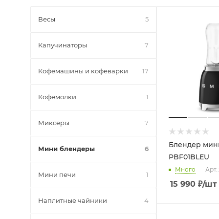
Весы
5
Капучинаторы
7
Кофемашины и кофеварки
17
Кофемолки
1
Миксеры
7
Блендер мин
Мини блендеры
6
PBF01BLEU
Много
Арт.
Мини печи
1
15 990
₽
/шт
Наплитные чайники
4