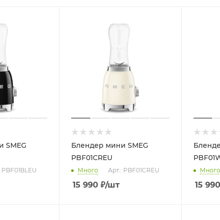
и SMEG
Блендер мини SMEG
Бленд
PBF01CREU
PBF01
: PBF01BLEU
Много
Арт.: PBF01CREU
Мног
15 990
₽
/шт
15 99