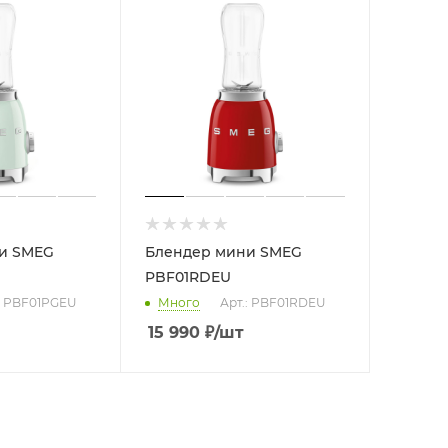
и SMEG
Блендер мини SMEG
PBF01RDEU
: PBF01PGEU
Много
Арт.: PBF01RDEU
15 990
₽
/шт