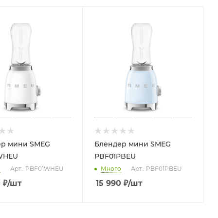
ер мини SMEG
Блендер мини SMEG
WHEU
PBF01PBEU
о
Арт.: PBF01WHEU
Много
Арт.: PBF01PBEU
0
₽
/шт
15 990
₽
/шт