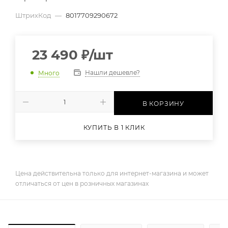
ШтрихКод
—
8017709290672
23 490
₽
/шт
Нашли дешевле?
Много
В КОРЗИНУ
КУПИТЬ В 1 КЛИК
Цена действительна только для интернет-магазина и может
отличаться от цен в розничных магазинах