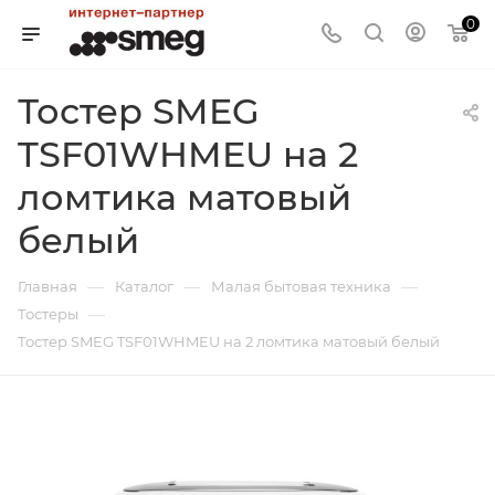
0
Тостер SMEG
TSF01WHMEU на 2
ломтика матовый
белый
—
—
—
Главная
Каталог
Малая бытовая техника
—
Тостеры
Тостер SMEG TSF01WHMEU на 2 ломтика матовый белый