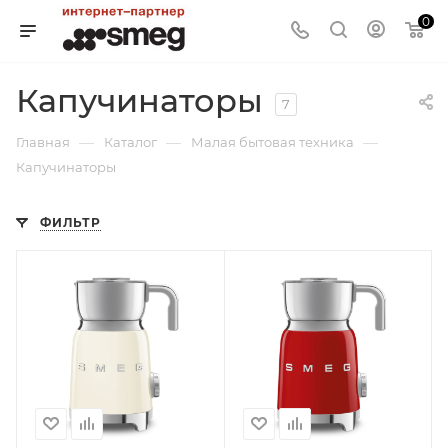
0
Капучинаторы
7
—
—
—
Главная
Каталог
Малая бытовая техника
Капучинаторы
ФИЛЬТР