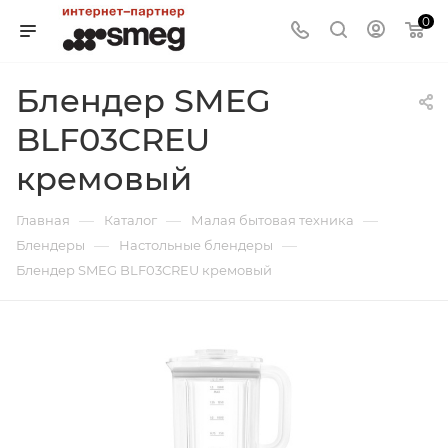
0
Блендер SMEG
BLF03CREU
кремовый
—
—
—
Главная
Каталог
Малая бытовая техника
—
—
Блендеры
Настольные блендеры
Блендер SMEG BLF03CREU кремовый