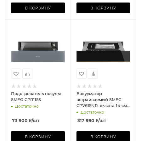
В КОРЗИНУ
В КОРЗИНУ
Подогреватель посуды
Вакууматор
SMEG CPR115S
встраиваемый SMEG
CPV615NR, высота 14 см,
Достаточно
открывание PUSH,
Достаточно
медный профиль,
73 900
₽
/шт
317 990
₽
/шт
чёрное стекло
В КОРЗИНУ
В КОРЗИНУ