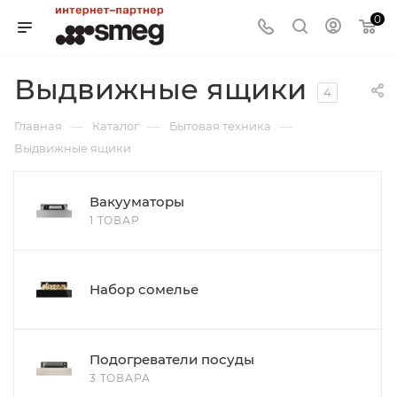
0
Выдвижные ящики
4
—
—
—
Главная
Каталог
Бытовая техника
Выдвижные ящики
Вакууматоры
1 ТОВАР
Набор сомелье
Подогреватели посуды
3 ТОВАРА