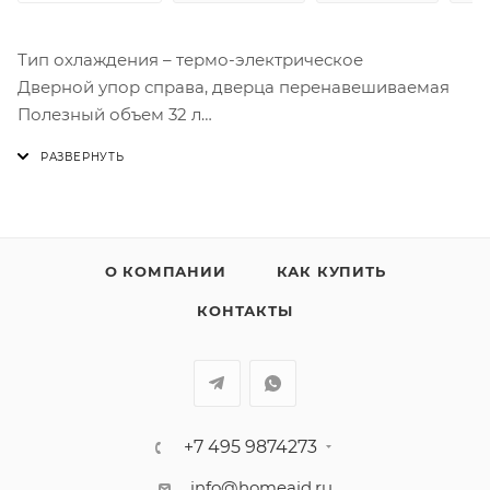
Тип охлаждения – термо-электрическое
Дверной упор справа, дверца перенавешиваемая
Полезный объем 32 л
Автоматическое размораживание
2 полки
Внутреннее LED освещение
На дверце:
2 регулируемы полки
О КОМПАНИИ
КАК КУПИТЬ
Номинальная мощность: 65 Вт
Напряжение: 220-240 В
КОНТАКТЫ
Частота тока: 50 Гц Размеры: 538,9×406,4×434,1
+7 495 9874273
info@homeaid.ru