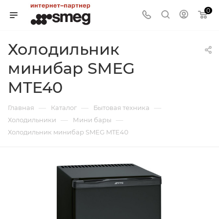
0
Холодильник
минибар SMEG
MTE40
—
—
—
Главная
Каталог
Бытовая техника
—
—
Холодильники
Мини бары
Холодильник минибар SMEG MTE40