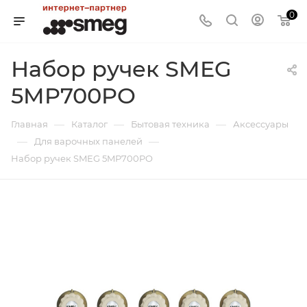
0
Набор ручек SMEG
5MP700PO
—
—
—
Главная
Каталог
Бытовая техника
Аксессуары
—
—
Для варочных панелей
Набор ручек SMEG 5MP700PO