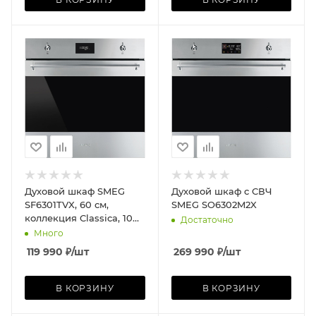
Духовой шкаф SMEG
Духовой шкаф с СВЧ
SF6301TVX, 60 см,
SMEG SO6302M2X
коллекция Classica, 10
Достаточно
режимов, нержавеющая
Много
сталь
119 990
₽
/шт
269 990
₽
/шт
В КОРЗИНУ
В КОРЗИНУ