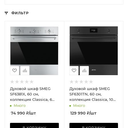
ФИЛЬТР
Духовой шкаф SMEG
Духовой шкаф SMEG
SF6381X, 60 см,
SF6301TN, 60 см,
коллекция Classica, 6
коллекция Classica, 10
режимов, нержавеющая
режимов, чёрный
Много
Много
сталь
матовый
74 990
₽
/шт
129 990
₽
/шт
В КОРЗИНУ
В КОРЗИНУ