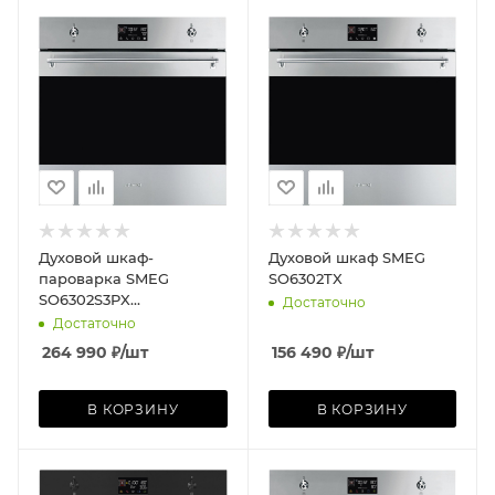
Духовой шкаф-
Духовой шкаф SMEG
пароварка SMEG
SO6302TX
SO6302S3PX
Достаточно
нержавеющая сталь
Достаточно
264 990
₽
/шт
156 490
₽
/шт
В КОРЗИНУ
В КОРЗИНУ