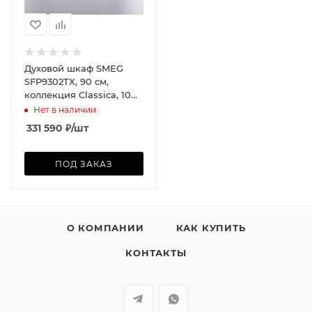
Духовой шкаф SMEG
SFP9302TX, 90 см,
коллекция Classica, 10
режимов, пиролиз,
Нет в наличии
нержавеющая сталь
331 590
₽
/шт
ПОД ЗАКАЗ
О КОМПАНИИ
КАК КУПИТЬ
КОНТАКТЫ