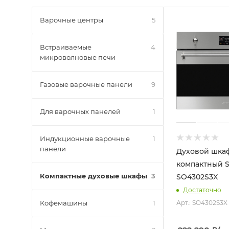
Варочные центры
5
Встраиваемые
4
микроволновые печи
Газовые варочные панели
9
Для варочных панелей
1
Индукционные варочные
1
панели
Духовой шка
компактный 
Компактные духовые шкафы
3
SO4302S3X
Достаточно
Кофемашины
1
Арт.: SO4302S3X