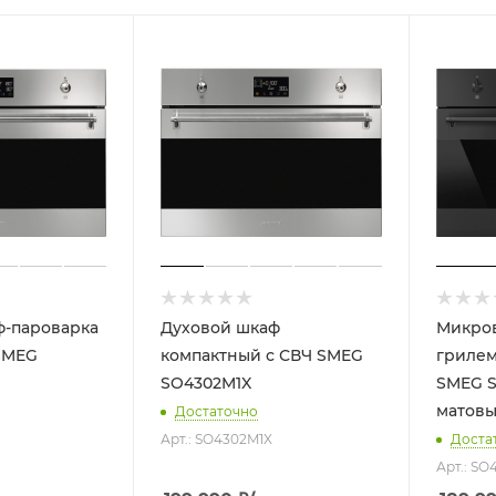
ф-пароварка
Духовой шкаф
Микров
SMEG
компактный с СВЧ SMEG
грилем
SO4302M1X
SMEG 
матов
Достаточно
Арт.: SO4302M1X
Доста
Арт.: S