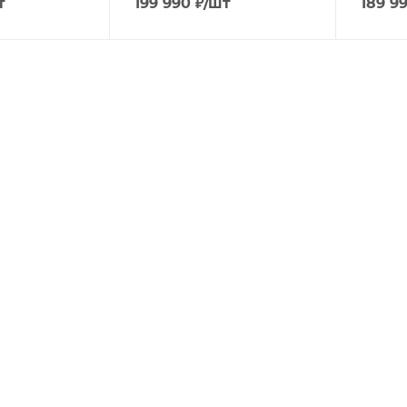
т
199 990
₽
/шт
189 9