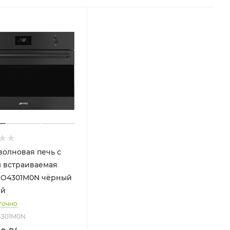
олновая печь с
 встраиваемая
SO4301M0N чёрный
ый
точно
O4301M0N