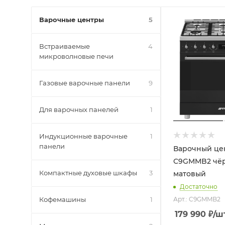
Варочные центры
5
Встраиваемые
4
микроволновые печи
Газовые варочные панели
9
Для варочных панелей
1
Индукционные варочные
1
панели
Варочный це
C9GMMB2 чё
Компактные духовые шкафы
3
матовый
Достаточно
Кофемашины
1
Арт.: C9GMMB2
179 990
₽
/ш