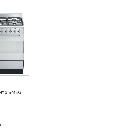
нтр SMEG
т