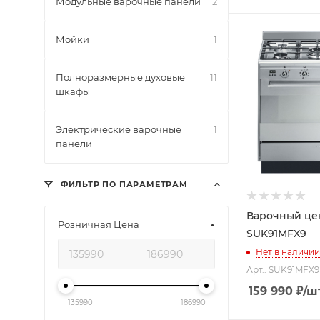
Модульные варочные панели
2
Мойки
1
Полноразмерные духовые
11
шкафы
Электрические варочные
1
панели
ФИЛЬТР ПО ПАРАМЕТРАМ
Варочный це
Розничная Цена
SUK91MFX9
Нет в наличии
Арт.: SUK91MFX9
159 990
₽
/ш
135990
186990