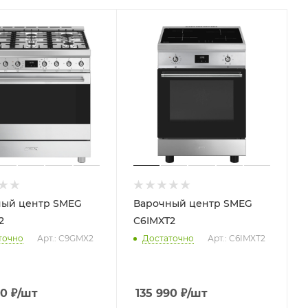
ный центр SMEG
Варочный центр SMEG
2
C6IMXT2
точно
Арт.: C9GMX2
Достаточно
Арт.: C6IMXT2
90
₽
/шт
135 990
₽
/шт