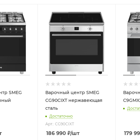
нтр SMEG
Варочный центр SMEG
Вароч
рный
CG90CIXT нержавеющая
C9GMX
сталь
Доста
Достаточно
Арт.: CG90CIXT
т
186 990
₽
/шт
179 9