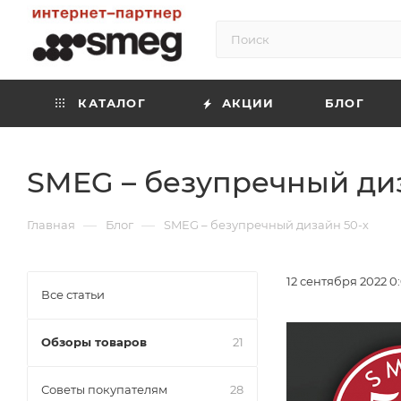
КАТАЛОГ
АКЦИИ
БЛОГ
SMEG – безупречный диз
—
—
Главная
Блог
SMEG – безупречный дизайн 50-х
12 сентября 2022 0
Все статьи
Обзоры товаров
21
Советы покупателям
28