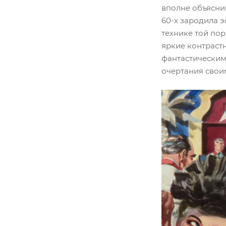
вполне объясни
60-х зародила э
технике той по
яркие контраст
фантастическим
очертания свои