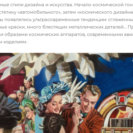
мые стили дизайна и искусства. Начало космической го
стетику «автомобильного», затем «космического дизайн
ры появлялись ультрасовременные тенденции: сглаженн
ные краски, много блестящих металлических деталей… П
и образами космических аппаратов, современными ав
м изделиям.