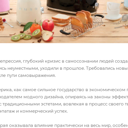
епрессия, глубокий кризис в самосознании людей созда
лись неуместными, уходили в прошлое. Требовались но
ле пути самовыражения.
ерика, как самое сильное государство в экономическом 
нодателем модного дизайна, опираясь на законы эффек
с традиционными эстетами, вовлекая в процесс своего 
эпатаж и коммерческий успех.
орая оказывала влияние практически на весь мир, особе