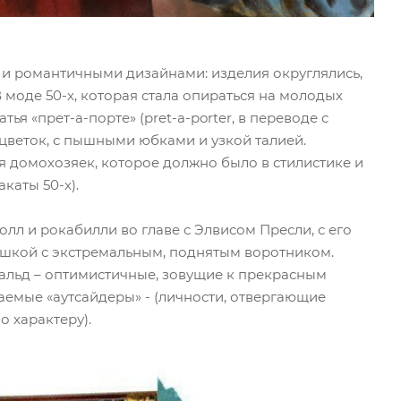
и романтичными дизайнами: изделия округлялись,
моде 50-х, которая стала опираться на молодых
я «прет-а-порте» (pret-a-porter, в переводе с
веток, с пышными юбками и узкой талией.
 домохозяек, которое должно было в стилистике и
каты 50-х).
лл и рокабилли во главе с Элвисом Пресли, с его
шкой с экстремальным, поднятым воротником.
альд – оптимистичные, зовущие к прекрасным
аемые «аутсайдеры» - (личности, отвергающие
 характеру).