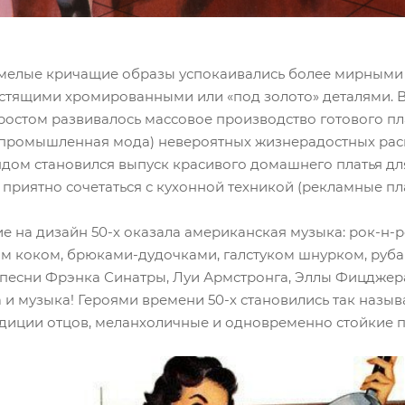
смелые кричащие образы успокаивались более мирными 
стящими хромированными или «под золото» деталями. В 
остом развивалось массовое производство готового плать
 промышленная мода) невероятных жизнерадостных расц
дом становился выпуск красивого домашнего платья для
приятно сочетаться с кухонной техникой (рекламные пла
 на дизайн 50-х оказала американская музыка: рок-н-ро
 коком, брюками-дудочками, галстуком шнурком, руба
песни Фрэнка Синатры, Луи Армстронга, Эллы Фицджер
 и музыка! Героями времени 50-х становились так назыв
диции отцов, меланхоличные и одновременно стойкие по