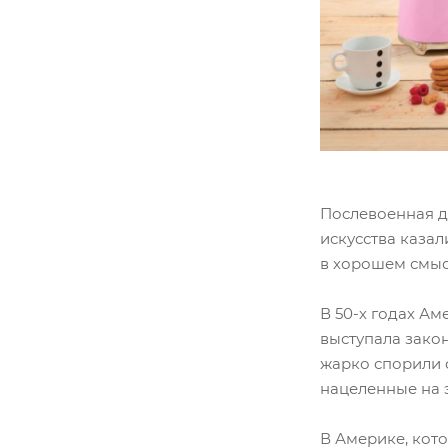
Послевоенная д
искусства каза
в хорошем смыс
В 50-х годах Ам
выступала зако
жарко спорили 
нацеленные на 
В Америке, кот