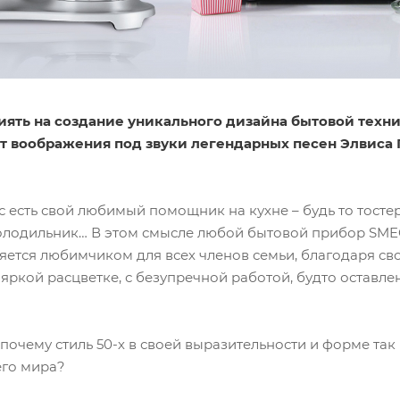
иять на создание уникального дизайна бытовой техн
ет воображения под звуки легендарных песен Элвиса
с есть свой любимый помощник на кухне – будь то тосте
лодильник… В этом смысле любой бытовой прибор SMEG 
яется любимчиком для всех членов семьи, благодаря с
-яркой расцветке, с безупречной работой, будто остав
почему стиль 50-х в своей выразительности и форме так
его мира?