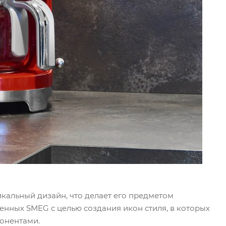
икальный дизайн, что делает его предметом
енных SMEG с целью создания икон стиля, в которых
онентами.