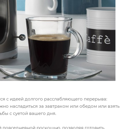
тся с идеей долгого расслабляющего перерыва:
жно насладиться за завтраком или обедом или взять
ьбы с суетой вашего дня.
 повседневной роскошью, позволяя готовить