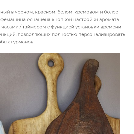
ный в черном, красном, белом, кремовом и более
 кофемашина оснащена кнопкой настройки аромата
 часами / таймером с функцией установки времени
ункций, позволяющих полностью персонализировать
бых гурманов.