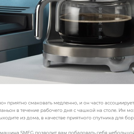
о» приятно смаковать медленно, и он часто ассоциируе
аньон в течение рабочего дня с чашкой на столе. Им мо
выходите из дома, в качестве приятного спутника для бор
машина SMEG позволит вам побаловать себя небольшой